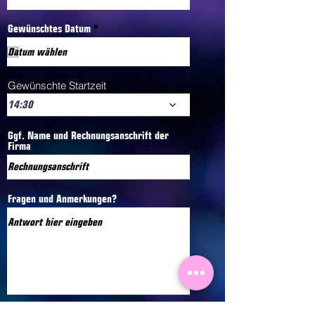
r
Gewünschtes Datum
*
e
q
u
i
r
Gewünschte Startzeit
e
d
14:30
Ggf. Name und Rechnungsanschrift der
Firma
Fragen und Anmerkungen?