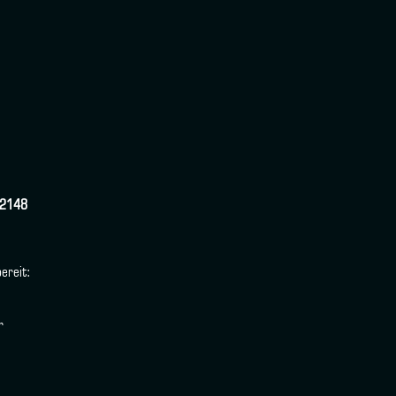
2148
ereit:
r