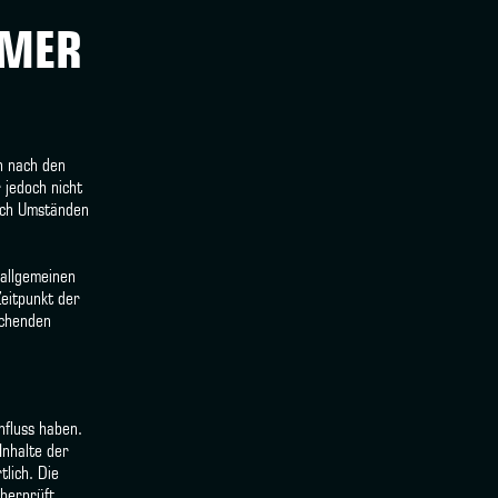
IMER
n nach den
 jedoch nicht
ach Umständen
 allgemeinen
Zeitpunkt der
echenden
nfluss haben.
Inhalte der
tlich. Die
berprüft.