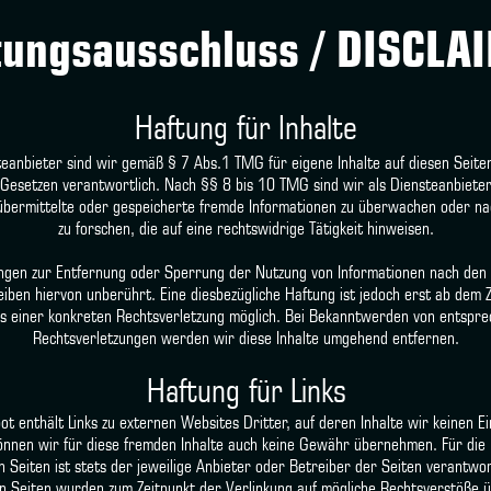
tungsausschluss / DISCLA
Haftung für Inhalte
teanbieter sind wir gemäß § 7 Abs.1 TMG für eigene Inhalte auf diesen Seite
Gesetzen verantwortlich. Nach §§ 8 bis 10 TMG sind wir als Diensteanbieter
, übermittelte oder gespeicherte fremde Informationen zu überwachen oder n
zu forschen, die auf eine rechtswidrige Tätigkeit hinweisen.
ungen zur Entfernung oder Sperrung der Nutzung von Informationen nach den
eiben hiervon unberührt. Eine diesbezügliche Haftung ist jedoch erst ab dem 
s einer konkreten Rechtsverletzung möglich. Bei Bekanntwerden von entspr
Rechtsverletzungen werden wir diese Inhalte umgehend entfernen.
Haftung für Links
t enthält Links zu externen Websites Dritter, auf deren Inhalte wir keinen Ei
önnen wir für diese fremden Inhalte auch keine Gewähr übernehmen. Für die 
n Seiten ist stets der jeweilige Anbieter oder Betreiber der Seiten verantwor
en Seiten wurden zum Zeitpunkt der Verlinkung auf mögliche Rechtsverstöße ü