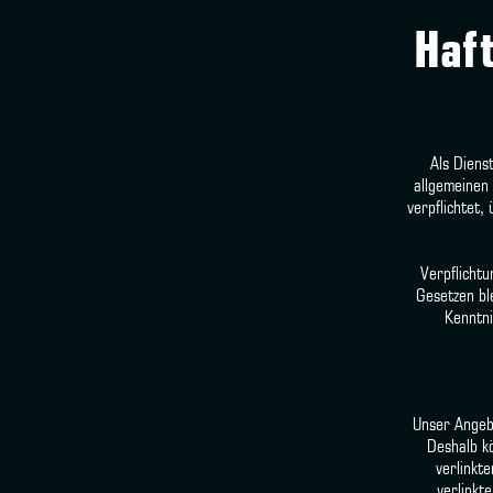
Haf
Als Diens
allgemeinen 
verpflichtet
Verpflicht
Gesetzen bl
Kenntni
Unser Angebo
Deshalb k
verlinkte
verlinkt